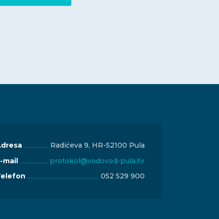
dresa
Radićeva 9, HR-52100 Pula
-mail
protokol@vodovod-pula.hr
elefon
052 529 900