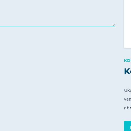
KO
K
Uko
va
obr