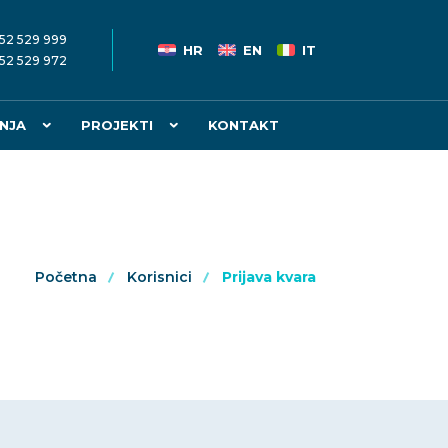
52 529 999
HR
EN
IT
52 529 972
NJA
PROJEKTI
KONTAKT
Početna
Korisnici
Prijava kvara